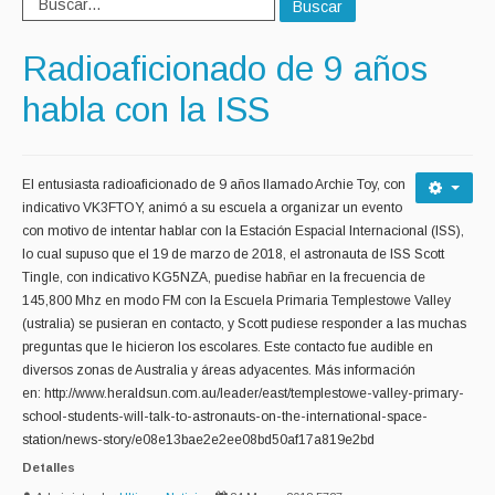
Buscar
Radioaficionado de 9 años
habla con la ISS
El entusiasta radioaficionado de 9 años llamado Archie Toy, con
indicativo VK3FTOY, animó a su escuela a organizar un even
to
con motivo de intentar hablar con la Estación Espacial Internacional (ISS),
lo cual supuso que el 19 de marzo de 2018, el astronauta de ISS Scott
Tingle, con indicativo KG5NZA, puedise habñar en la frecuencia de
145,800 Mhz en modo FM con la Escuela Primaria Templestowe Valley
(ustralia) se pusieran en contacto, y Scott pudiese responder a las muchas
preguntas que le hicieron los escolares. Este contacto fue audible en
diversos zonas de Australia y áreas adyacentes. Más información
en: http://www.heraldsun.com.au/leader/east/templestowe-valley-primary-
school-students-will-talk-to-astronauts-on-the-international-space-
station/news-story/e08e13bae2e2ee08bd50af17a819e2bd
Detalles