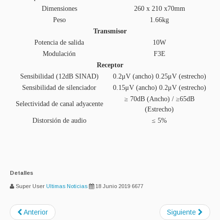
Dimensiones
260 x 210 x70mm
Peso
1.66kg
Transmisor
Potencia de salida
10W
Modulación
F3E
Receptor
Sensibilidad (12dB SINAD)
0.2μV (ancho) 0.25μV (estrecho)
Sensibilidad de silenciador
0.15μV (ancho) 0.2μV (estrecho)
≥ 70dB (Ancho) / ≥65dB
Selectividad de canal adyacente
(Estrecho)
Distorsión de audio
≤ 5%
Detalles
Super User
Ultimas Noticias
18 Junio 2019
6677
Anterior
Siguiente