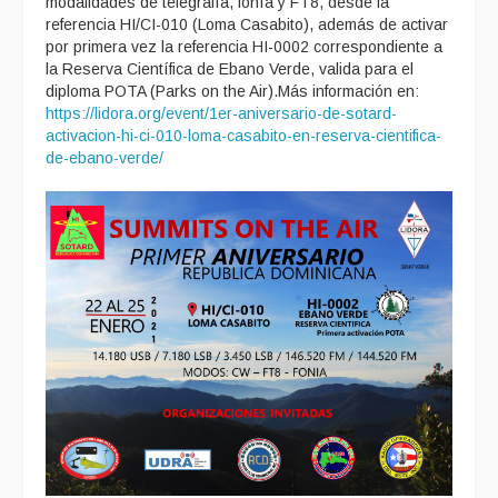
modalidades de telegrafía, fonía y FT8, desde la
referencia HI/CI-010 (Loma Casabito), además de activar
por primera vez la referencia HI-0002 correspondiente a
la Reserva Científica de Ebano Verde, valida para el
diploma POTA (Parks on the Air).Más información en:
https://lidora.org/event/1er-aniversario-de-sotard-
activacion-hi-ci-010-loma-casabito-en-reserva-cientifica-
de-ebano-verde/