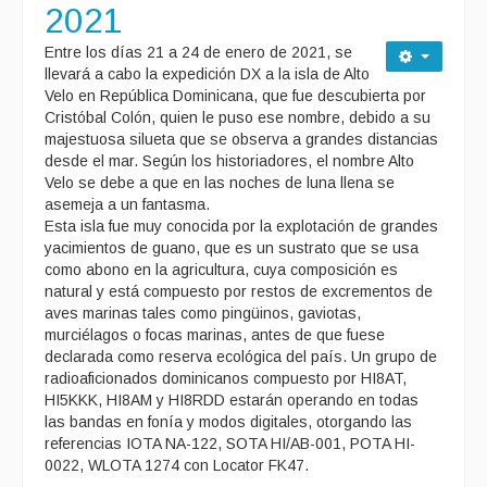
2021
Entre los días 21 a 24 de enero de 2021, se
llevará a cabo la expedición DX a la isla de Alto
Velo en República Dominicana, que fue descubierta por
Cristóbal Colón, quien le puso ese nombre, debido a su
majestuosa silueta que se observa a grandes distancias
desde el mar. Según los historiadores, el nombre Alto
Velo se debe a que en las noches de luna llena se
asemeja a un fantasma.
Esta isla fue muy conocida por la explotación de grandes
yacimientos de guano, que es un sustrato que se usa
como abono en la agricultura, cuya composición es
natural y está compuesto por restos de excrementos de
aves marinas tales como pingüinos, gaviotas,
murciélagos o focas marinas, antes de que fuese
declarada como reserva ecológica del país. Un grupo de
radioaficionados dominicanos compuesto por HI8AT,
HI5KKK, HI8AM y HI8RDD estarán operando en todas
las bandas en fonía y modos digitales, otorgando las
referencias IOTA NA-122, SOTA HI/AB-001, POTA HI-
0022, WLOTA 1274 con Locator FK47.