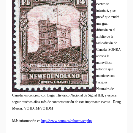
evento se
intentará, y se
prevé que tendrá
una gran
difusión en el
ámbito de la
radioafición de
Canadá. SONRA
aprecia la
maravillosa
relación que
mantiene con
Parques
Naturales de
Canadá, en concreto con Lugar Histórico Nacional de Signal Hill, y espera
seguir muchos años más de conmemoración de este importante evento.
Doug
Mercer, VO1DTM/VO1DM
Más información en
http://www.sonra.ca/cabottower.php