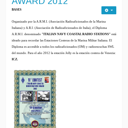
AWARD 2012
BASES
Organizado por la A.R.M.I. (Asociación Radioaficionados de la Marina
Italiana) y A.R.I. (Asociación de Radioaficionados de Italia), el
Diploma
A.R.M.I. denominado
"ITALIAN NAVY COASTAL RADIO STATIONS"
está
ideado para recordar las Estaciones Costeras de la Marina Militar Italiana. El
Diploma es accesible a todos los radioaficionados (OM) y radioescuchas SWL
del mundo. Para el año 2012 la estación Jolly es la estación costera de Venezia:
ICZ.