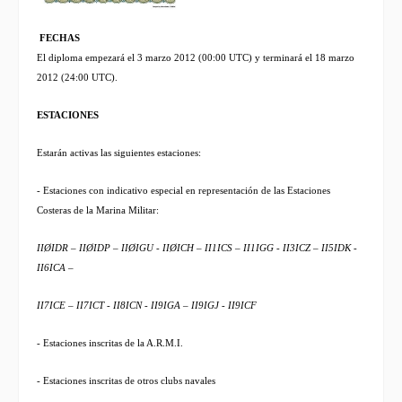
FECHAS
El diploma empezará el
3 marzo 2012 (00:00 UTC)
y terminará el
18 marzo
2012 (24:00 UTC).
ESTACIONES
Estarán activas las siguientes estaciones:
- Estaciones con indicativo especial en representación de las Estaciones
Costeras de la Marina Militar:
IIØIDR – IIØIDP – IIØIGU - IIØICH – II1ICS – II1IGG - II3ICZ – II5IDK -
II6ICA –
II7ICE – II7ICT - II8ICN - II9IGA – II9IGJ - II9ICF
- Estaciones inscritas de la A.R.M.I.
- Estaciones inscritas de otros clubs navales