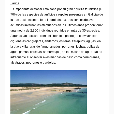
Fauna
Es importante destacar esta zona por su gran riqueza faunística (el
70% de las especies de anfibios y reptiles presentes en Galicia) de
la que destaca sobre todo la ornitofauna. Los censos de aves
acuáticas invernantes efectuados en los últimos años proporcionan
una media de 2.300 individuos reunidos en más de 35 especies.
Algunas tan escasas como el
chorlitejo patinegro
conviven con
cigüeñelas cangrejeras
, andarríos,
ostreros
,
zarapitos
,
agujas
, en
la playa y llanuras de fango;
ánades
,
porrones
,
fochas
,
pollas de
agua
,
garzas
,
cercetas
,
somormujos
, en las masas de agua. No es
infrecuente el observar aves marinas de paso como
cormoranes
,
alcatraces
,
negrones
o
pardelas
.