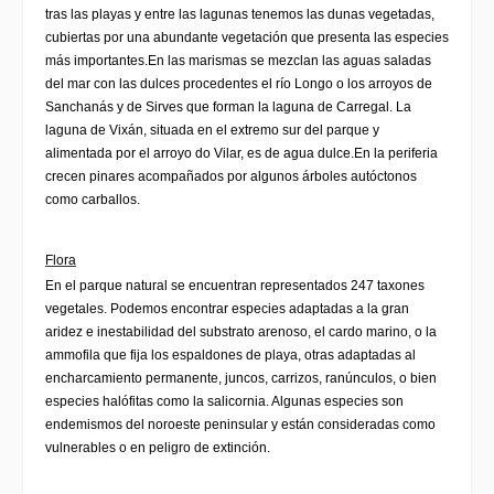
tras las playas y entre las lagunas tenemos las dunas vegetadas,
cubiertas por una abundante vegetación que presenta las especies
más importantes.
En las marismas se mezclan las aguas saladas
del mar con las dulces procedentes el río Longo o los arroyos de
Sanchanás y de Sirves que forman la laguna de Carregal.
La
laguna de Vixán, situada en el extremo sur del parque y
alimentada por el arroyo do Vilar, es de agua dulce.
En la periferia
crecen pinares acompañados por algunos árboles autóctonos
como carballos.
Flora
En el parque natural se encuentran representados 247
taxones
vegetales. Podemos encontrar especies adaptadas a la gran
aridez e inestabilidad del substrato arenoso, el cardo marino, o la
ammofila que fija los espaldones de playa, otras adaptadas al
encharcamiento permanente, juncos, carrizos, ranúnculos, o bien
especies halófitas como la salicornia. Algunas especies son
endemismos del noroeste peninsular y están consideradas como
vulnerables o en peligro de extinción.