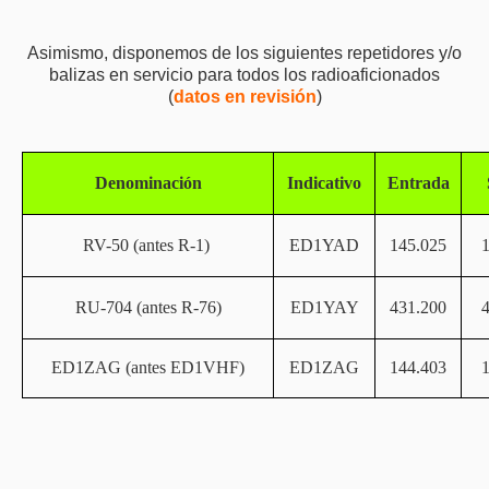
Asimismo, disponemos de los siguientes repetidores y/o
balizas en servicio para todos los radioaficionados
(
datos en revisión
)
Denominación
Indicativo
Entrada
RV-50 (antes R-1)
ED1YAD
145.025
RU-704 (antes R-76)
ED1YAY
431.200
ED1ZAG (antes ED1VHF)
ED1ZAG
144.403