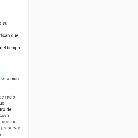
e su
ndican que
 del tiempo
.se
o bien
de radio
guo
tro de
 cuyo
, que fue
 preservar,
s