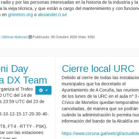
adio y por las personas interesadas en la historia de la industria y la
 a la vieja técnica, y que están a cargo del mantenimiento y con funcio
ón en
grimeton.org
o
alexander.n.se
:
Ultimas Noticias
Publicado: 09 Octubre 2020
Visto: 4391
ni Day
Cierre local URC
ia DX Team
Debido al cierre de todas las instalaci
municipales que ha decretado el
rganiza el Trofeo
Ayuntamiento de A Coruña, las reunion
00 UTC del 14 de
de los lunes de la URC en el aula nº 3 
s 23:59 UTC del 23 de
Cívico de Monelos quedan temporalme
canceladas, de manera que se podrán
 6-10-12-15-17-20-30-40-
cuándo la administración lo permita n
información del bando de la Alcaldía e
FT8, FT4 - RTTY - PSK).
tar con las estaciones
https://www.coruna.gal/web/gl/actualid
Y (ver en