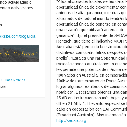
"A los aficionados locales se les dará l
ando actividades ó
oportunidad única de experimentar con
rentes activaciones
antenas de alta ganancia, mientras que
aficionados de todo el mundo tendrán l
oportunidad única de ponerse en conta
n:
una estación que utilizará antenas de a
ganancia", dijo el presidente de SADA
ixsite.com/dcgalicia
Rentsch, que tiene el indicativo VK3F
Australia está permitida la estructura d
distintivos con cuatro letras después d
prefijo). "Esta es una rara oportunidad 
radioaficionados australianos, a quien
les permite una potencia de máxima de
400 vatios en Australia, en comparació
:
Ultimas Noticias
100Kw de transmisores de Radio Austra
lograr algunos resultados de comunica
 4394
notables". Esperamos obtener una gan
15 dB en las frecuencias más bajas y 
dB en 21 MHz ”. El evento especial se 
cabo en cooperación con BAI Communi
(Broadcast Australia). Más información
http://sadarc.org