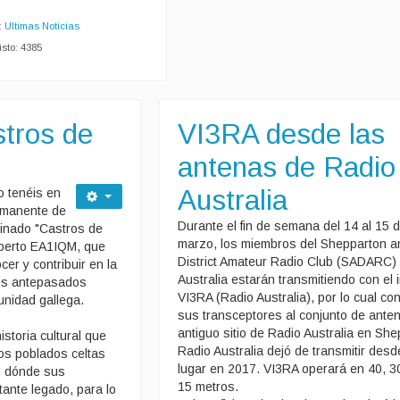
:
Ultimas Noticias
isto: 4385
tros de
VI3RA desde las
antenas de Radio
Australia
 tenéis en
rmanente de
Durante el fin de semana del 14 al 15 
minado "Castros de
marzo, los miembros del Shepparton a
lberto EA1IQM, que
District Amateur Radio Club (SADARC)
er y contribuir en la
Australia estarán transmitiendo con el i
los antepasados
VI3RA (Radio Australia), por lo cual co
unidad gallega.
sus transceptores al conjunto de ante
antiguo sitio de Radio Australia en She
istoria cultural que
Radio Australia dejó de transmitir desd
os poblados celtas
lugar en 2017. VI3RA operará en 40, 30
a, dónde sus
15 metros.
ante legado, para lo