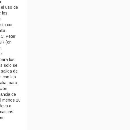
a
 el uso de
 los
a
cto con
lta
RC, Peter
PSR (en
e
el
para los
es solo se
 salida de
n con los
lia, para
ción
ancia de
al menos 20
lleva a
cations
 en