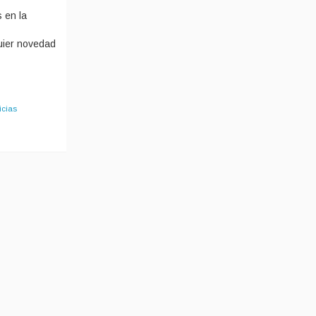
 en la
uier novedad
icias