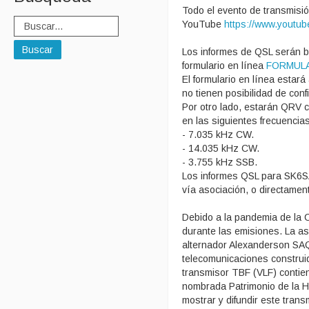
Todo el evento de transmisió
YouTube
https://www.youtu
Buscar
Los informes de QSL serán b
formulario en línea
FORMULA
El formulario en línea estar
no tienen posibilidad de confi
Por otro lado, estarán QRV c
en las siguientes frecuencias
- 7.035 kHz CW.
- 14.035 kHz CW.
- 3.755 kHz SSB.
Los informes QSL para SK6SA
vía asociación, o directament
Debido a la pandemia de la C
durante las emisiones. La as
alternador Alexanderson SAQ
telecomunicaciones construi
transmisor TBF (VLF) contie
nombrada Patrimonio de la Hu
mostrar y difundir este tran