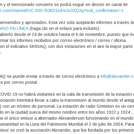
n y el mencionado concierto se podrá seguir en directo en canal de
be.com/channel/UC-83S-l9JKD1iuhsXx3XQ3g?sub_confirmation=1
ienvenidos y apreciados. Esta vez solo aceptarán informes a través d
RIO EN LÍNEA
(haga clic en el enlace para incluirlo).
á abierto desde el 24 de octubre hasta el 6 de noviembre, puesto que i
rmar los informes recibidos por correo electrónico / correo / oficina.
on el indicativo SK6SAQ, con dos estaciones en el aire la mayor parte
:
Q se puede enviar a través de correo electrónico a
info@alexander.n
e por correo postal.
OVID-19 no habrá visitantes en la sala de transmisión de la estación 
ociación intentará llevar a cabo la transmisión al mundo desde el anti
 con un mínimo de personal. La estación de radio Grimeton es un cen
do en la ciudad sueca del mismo nombre entre los años 1922 y 1924 ,
ne el único emisor a alternador Alexanderson funcionando en el mundo
manidad en la Lista del Patrimonio Mundial el 2 de julio de 2004. Para
smisor se creó la asociación Alexander, que fue fundada por los primero