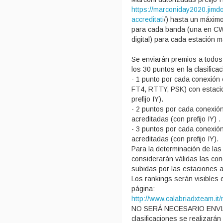
https://marconiday2020.jimd
accreditati
/) hasta un máxim
para cada banda (una en CW
digital) para cada estación 
Se enviarán premios a todos
los 30 puntos en la clasificac
- 1 punto por cada conexión 
FT4, RTTY, PSK) con estaci
prefijo IY).
- 2 puntos por cada conexió
acreditadas (con prefijo IY) .
- 3 puntos por cada conexi
acreditadas (con prefijo IY).
Para la determinación de las 
considerarán válidas las con
subidas por las estaciones a
Los rankings serán visibles e
página:
http://www.calabriadxteam.i
NO SERÁ NECESARIO ENVI
clasificaciones se realizará