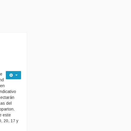
de
nd
 en
ndicativo
nectarán
nas del
pparton.
e este
, 20, 17 y