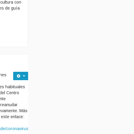
 cultura con
nes de guía
ones
es habituales
del Centro
nte
 reanudar
uevamente. Más
n este enlace:
ade/coronavirus