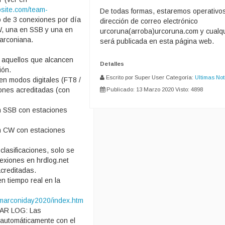
osite.com/team-
De todas formas, estaremos operativos
o de 3 conexiones por día
dirección de correo electrónico
, una en SSB y una en
urcoruna(arroba)urcoruna.com y cualq
marconiana.
será publicada en esta página web.
 aquellos que alcancen
Detalles
ión.
Escrito por Super User
Categoría:
Ultimas Not
en modos digitales (FT8 /
ones acreditadas (con
Publicado: 13 Marzo 2020
Visto: 4898
n SSB con estaciones
ón CW con estaciones
clasificaciones, solo se
exiones en hrdlog.net
creditadas.
n tiempo real en la
t/marconiday2020/index.htm
AR LOG: Las
n automáticamente con el