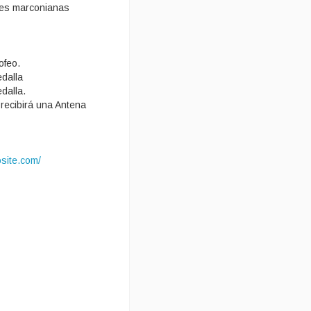
ones marconianas
ofeo.
edalla
dalla.
 recibirá una Antena
site.com/