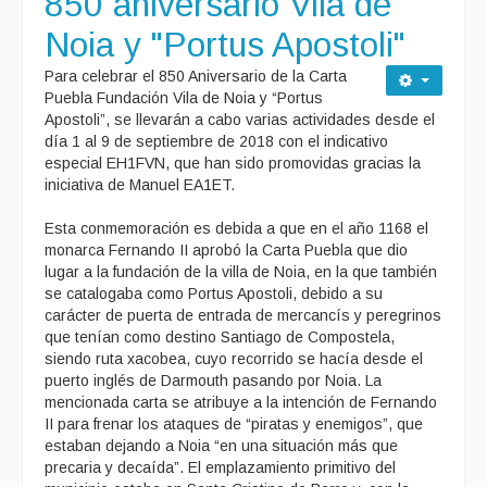
850 aniversario Vila de
Noia y "Portus Apostoli"
Para celebrar el 850 Aniversario de la Carta
Puebla Fundación Vila de Noia y “Portus
Apostoli”, se llevarán a cabo varias actividades desde el
día 1 al 9 de septiembre de 2018 con el indicativo
especial EH1FVN, que han sido promovidas gracias la
iniciativa de Manuel EA1ET.
Esta conmemoración es debida a que en el año 1168 el
monarca Fernando II aprobó la Carta Puebla que dio
lugar a la fundación de la villa de Noia, en la que también
se catalogaba como Portus Apostoli, debido a su
carácter de puerta de entrada de mercancís y peregrinos
que tenían como destino Santiago de Compostela,
siendo ruta xacobea, cuyo recorrido se hacía desde el
puerto inglés de Darmouth pasando por Noia. La
mencionada carta se atribuye a la intención de Fernando
II para frenar los ataques de “piratas y enemigos”, que
estaban dejando a Noia “en una situación más que
precaria y decaída”. El emplazamiento primitivo del