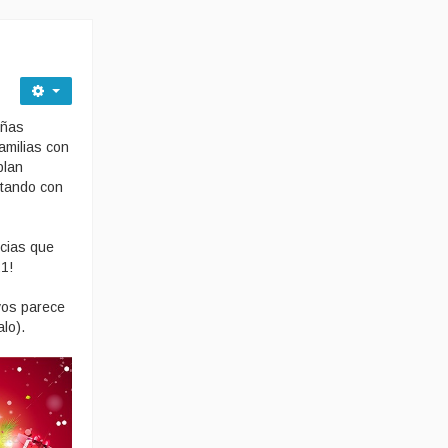
eñas
amilias con
plan
ntando con
ncias que
1!
vos parece
lo).