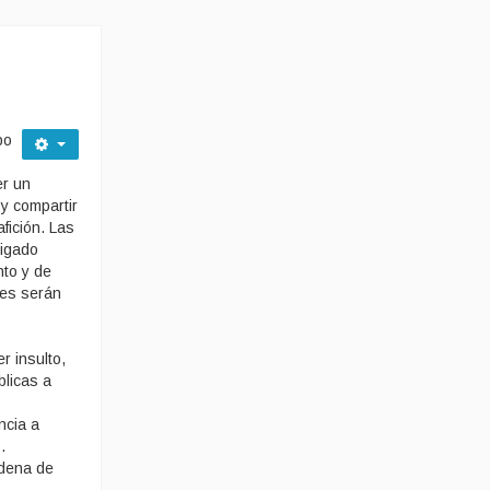
po
er un
y compartir
fición. Las
ligado
nto y de
tes serán
r insulto,
blicas a
ncia a
.
adena de