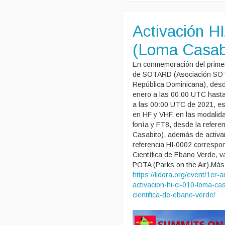
Activación H
(Loma Casab
En conmemoración del primer
de SOTARD (Asociación SOT
República Dominicana), desd
enero a las 00:00 UTC hasta
a las 00:00 UTC de 2021, es
en HF y VHF, en las modalida
fonía y FT8, desde la refere
Casabito), además de activar
referencia HI-0002 correspo
Científica de Ebano Verde, va
POTA (Parks on the Air).Más
https://lidora.org/event/1er-
activacion-hi-ci-010-loma-ca
cientifica-de-ebano-verde/