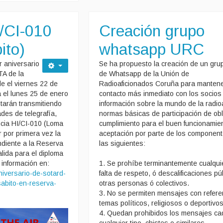
I/CI-010
Creación grupo
ito)
whatsapp URC
 aniversario
Se ha propuesto la creación de un gru
A de la
de Whatsapp de la Unión de
e el viernes 22 de
Radioaficionados Coruña para manten
 el lunes 25 de enero
contacto más inmediato con los socios 
tarán transmitiendo
información sobre la mundo de la radioa
des de telegrafía,
normas básicas de participación de ob
ncia HI/CI-010 (Loma
cumplimiento para el buen funcionamie
 por primera vez la
aceptación por parte de los componen
ndiente a la Reserva
las siguientes:
lida para el diploma
 información en:
1. Se prohíbe terminantemente cualquie
aniversario-de-sotard-
falta de respeto, ó descalificaciones pú
sabito-en-reserva-
otras personas ó colectivos.
3. No se permiten mensajes con refere
temas políticos, religiosos o deportivos
4. Quedan prohibidos los mensajes c
cualquier tipo, chistes o similares.