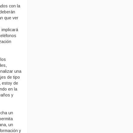
ados con la
l deberán
an que ver
 implicará
teléfonos
ización
los
des,
inalizar una
jes de tipo
, estoy de
ndo en la
leaños y
rcha un
permita
ana, un
nformación y