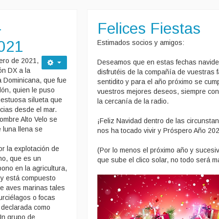
-
Felices Fiestas
2021
Estimados socios y amigos:
ero de 2021,
Deseamos que en estas fechas navid
ón DX a la
disfrutéis de la compañía de vuestras f
ca Dominicana, que fue
sentidito y para el año próximo se cum
lón, quien le puso
vuestros mejores deseos, siempre co
estuosa silueta que
la cercanía de la radio.
cias desde el mar.
nombre Alto Velo se
¡Feliz Navidad dentro de las circunsta
 luna llena se
nos ha tocado vivir y Próspero Año 202
or la explotación de
(Por lo menos el próximo año y sucesi
no, que es un
que sube el clico solar, no todo será ma
no en la agricultura,
 y está compuesto
e aves marinas tales
urciélagos o focas
e declarada como
 Un grupo de