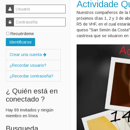
Actividade Q
Nuestros compañeros de la U
próximos días 1, 2 y 3 de abr
R5 de VHF, en el cual estará
queso "San Simón da Costa",
Recuérdeme
castrexa que se situaron en l
Identificarse
Crear una cuenta
¿Recordar usuario?
¿Recordar contraseña?
¿ Quién está en
conectado ?
Hay 69 invitados y ningún
miembro en línea
Busqueda