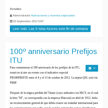
Detalles
Administrador
Activaciones y eventos especiales
29 Septiembre 2012
5247
Leer más: Las 9 Islas Azores este fin de semana
100º anniversario Prefijos
ITU
Para conmemorar
el 100 aniversario de
los
prefijos de
la ITU
,
estará en al aire un evento con el indicativo especial
PB100PREFIX
entre
el 4
y el 13 de
octubre de 2012.
La tarjeta
QSL
será
vía
PB0P
.
Después de la
trágica pérdida del
Titanic (cuyo indicativo era
MGY
, en el cual
la letra
"
M", se correspondía con la
empresa
Marconi)
en abril de 1912
, hubo
un reconocimiento general de que debía crearse
un
estándar
internacional para
las comunicaciones
por radio, por lo cual
los principales países
planificaron