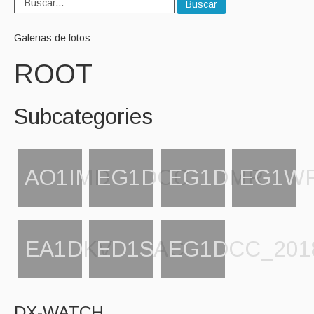
Buscar
Galerias de fotos
ROOT
Subcategories
AO1IMD
EG1DCC
EG1DMR
EG1W
EA1DKV
ED1SAC
EG1DCC_201
DX-WATCH